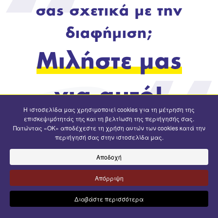
σας σχετικά με την
διαφήμιση;
Μιλήστε μας
για αυτό!
Η ιστοσελίδα μας χρησιμοποιεί cookies για τη μέτρηση της
επισκεψιμότητάς της και τη βελτίωση της περιήγησής σας.
Πατώντας «OK» αποδέχεστε τη χρήση αυτών των cookies κατά την
περιήγησή σας στην ιστοσελίδα μας.
Επικοινωνία
Εγγραφή
Αποδοχή
Απόρριψη
Ι. Μεταξά 29. Κρύα Βρύση, 58300
Διαβάστε περισσότερα
23820•63830