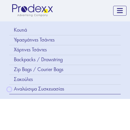
m
Κουτιά
Υφασμάτινες Τσάντες
Χάρτινες Τσάντες
Backpacks / Drawstring
Zip Bags / Courier Bags
Σακούλες
Αναλώσιμα Συσκευασίας