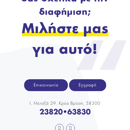
διαφήμιση;
Μιλήστε μας
για αυτό!
Επικοινωνία
Εγγραφή
Ι. Μεταξά 29. Κρύα Βρύση, 58300
23820•63830
διαφημιστικη εταιρια Πελλα faceboo
εκτυπωτικη εταιρια Πελλα inst